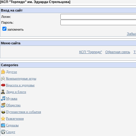
[
КСП "Торпедо" им. Эдуарда Стрельцова
]
Вход на сайт
Логин:
Пароль:
запомнить
Забыл
Меню сайта
КСП "Торпедо"
Обратная связь
Т
Categories
Другое
Компьютерные игры
Красота и здоровье
Люди и блоги
Музыка
Общество
Путешествия и события
Развлечения
Сериалы
Спорт