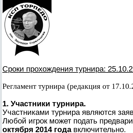
Сроки прохождения турнира: 25.10.2
Регламент турнира (редакция от 17.10.
1. Участники турнира.
Участниками турнира являются заяв
Любой игрок может подать предвари
октября 2014 года
включительно.