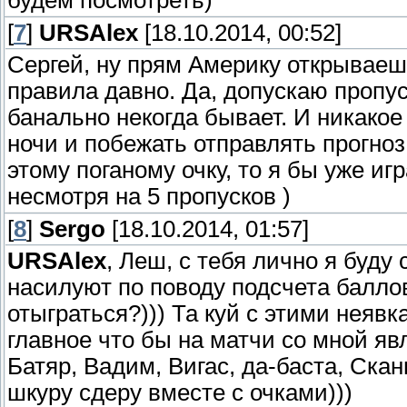
будем посмотреть)
[
7
]
URSAlex
[18.10.2014, 00:52]
Сергей, ну прям Америку открываешь
правила давно. Да, допускаю пропу
банально некогда бывает. И никакое
ночи и побежать отправлять прогноз
этому поганому очку, то я бы уже и
несмотря на 5 пропусков )
[
8
]
Sergo
[18.10.2014, 01:57]
URSAlex
, Леш, с тебя лично я буду
насилуют по поводу подсчета балло
отыграться?))) Та куй с этими неявк
главное что бы на матчи со мной явл
Батяр, Вадим, Вигас, да-баста, Сканн
шкуру сдеру вместе с очками)))