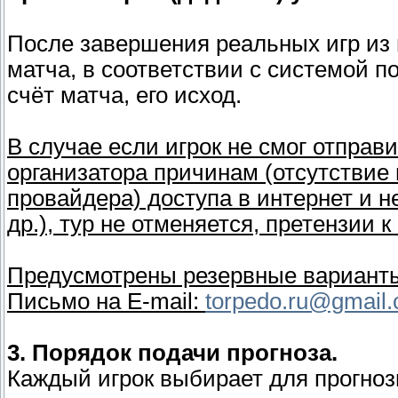
После завершения реальных игр из 
матча, в соответствии с системой 
счёт матча, его исход.
В случае если игрок не смог отправ
организатора причинам (отсутствие
провайдера) доступа в интернет и н
др.), тур не отменяется, претензии 
Предусмотрены резервные варианты
Письмо на E-mail:
torpedo.ru@gmail
3. Порядок подачи прогноза.
Каждый игрок выбирает для прогноз