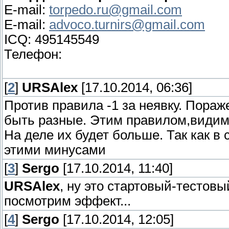
E-mail:
torpedo.ru@gmail.com
E-mail:
advoco.turnirs@gmail.com
ICQ: 495145549
Телефон:
[
2
]
URSAlex
[17.10.2014, 06:36]
Против правила -1 за неявку. Пораж
быть разные. Этим правилом,видим
На деле их будет больше. Так как 
этими минусами
[
3
]
Sergo
[17.10.2014, 11:40]
URSAlex
, ну это стартовый-тестовы
посмотрим эффект...
[
4
]
Sergo
[17.10.2014, 12:05]