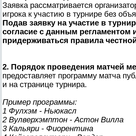
Заявка рассматривается организато
игрока к участию в турнире без объ
Подав заявку на участие в турни
согласие с данным регламентом и
придерживаться правила честной
2. Порядок проведения матчей м
предоставляет программу матча пуб
и на странице турнира.
Пример программы:
1 Фулхэм - Ньюкасл
2 Вулверхэмптон - Астон Вилла
3 Кальяри - Фиорентина