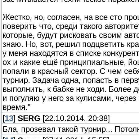
Жестко, но, согласен, на все сто пр
поверить что, среди такого авторит
которые, будут рисковать своим авт
знаю. Но, вот, решил подцветить кр
у меня находятся в списке конкурен
ох и какие ещё принципиальные, йо
попали в красный сектор. С чем себя
турнир. Задача одна, попасть в перв
выполнить, к бабке не ходи. Более д
и погуляю у него за кулисами, чере
время."
[
13
]
SERG
[22.10.2014, 20:38]
Бла, прозевал такой турнир... Потол