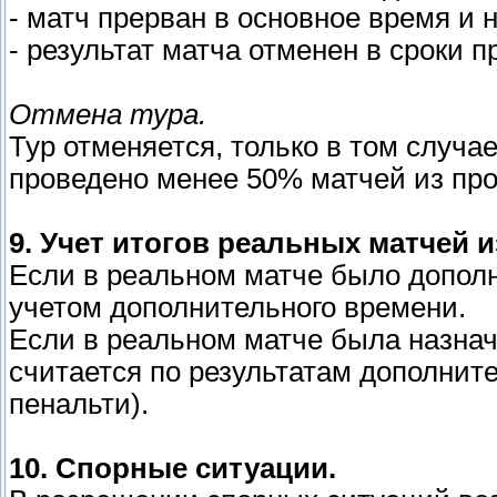
- матч прерван в основное время и н
- результат матча отменен в сроки п
Отмена тура.
Тур отменяется, только в том случа
проведено менее 50% матчей из про
9. Учет итогов реальных матчей 
Если в реальном матче было дополн
учетом дополнительного времени.
Если в реальном матче была назначе
считается по результатам дополните
пенальти).
10. Спорные ситуации.