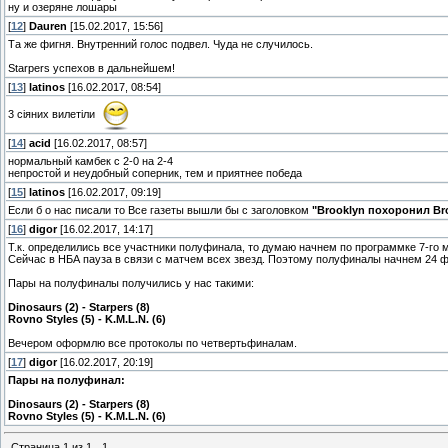
ну и озеряне лошары
[
12
]
Dauren
[15.02.2017, 15:56]
Та же фигня. Внутренний голос подвел. Чуда не случилось.
Starpers успехов в дальнейшем!
[
13
]
latinos
[16.02.2017, 08:54]
3 сіяних вилетіли
[
14
]
acid
[16.02.2017, 08:57]
нормальный камбек с 2-0 на 2-4
непростой и неудобный соперник, тем и приятнее победа
[
15
]
latinos
[16.02.2017, 09:19]
Если б о нас писали то Все газеты вышли бы с заголовком
"Brooklyn похоронил Br
[
16
]
digor
[16.02.2017, 14:17]
Т.к. определились все участники полуфинала, то думаю начнем по программке 7-го 
Сейчас в НБА пауза в связи с матчем всех звезд. Поэтому полуфиналы начнем 24 
Пары на полуфиналы получились у нас такими:
Dinosaurs (2) - Starpers (8)
Rovno Styles (5) - K.M.L.N. (6)
Вечером оформлю все протоколы по четвертьфиналам.
[
17
]
digor
[16.02.2017, 20:19]
Пары на полуфинал:
Dinosaurs (2) - Starpers (8)
Rovno Styles (5) - K.M.L.N. (6)
Страница
1
из
1
1