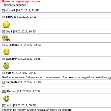
Правила подачи прогнозов
[
3
]
KorsaR
[14.01.2017, 22:49]
[
4
]
SERG
[13.02.2017, 23:19]
[
5
]
GruZ
[14.02.2017, 16:30]
[
6
]
Снежана
[14.02.2017, 18:33]
[
7
]
sass1954
[14.02.2017, 18:35]
[
8
]
digor
[14.02.2017, 20:56]
GruZ использовал 3 блока вместо положенных 2, поэтому последний лишний блок уд
[
9
]
da_basta
[14.02.2017, 21:43]
+
[
10
]
Dauren
[14.02.2017, 22:00]
[
11
]
acid
[15.02.2017, 08:59]
повелся на поводу буков и послушал брата на торонто