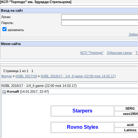
[
КСП "Торпедо" им. Эдуарда Стрельцова
]
Вход на сайт
Логин:
Пароль:
запомнить
Забыл
Меню сайта
КСП "Торпедо"
Обратная связь
Т
Страница
1
из
1
1
Форум
»
NSBL 2017/18
»
NSBL 2016/17 - 1/4_6 game (22:00 msk 14.02.17)
NSBL 2016/17 - 1/4_6 game (22:00 msk 14.02.17)
[
1
]
KorsaR
[14.01.2017, 22:47]
SERG
Starpers
sass1954
acid
Rovno Styles
Latinos