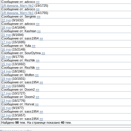
Сообщение от:
advoco
»»
1/8 финала. Матч №2
(
19
/
1725
)
Сообщение от:
advoco
»»
1/8 финала. Матч №1
(
14
/
1755
)
Сообщение от:
Serginio
»»
22 тур
(
9
/
1632
)
Сообщение от:
advoco
»»
18 тур
(
14
/
1694
)
Сообщение от:
Kashtan
»»
21 тур
(
8
/
1694
)
Сообщение от:
sass1954
»»
17 тур
(
15
/
1695
)
Сообщение от:
Yulia
»»
16 тур
(
15
/
2149
)
Сообщение от:
SourDyhna
»»
20 тур
(
8
/
1779
)
Сообщение от:
RezNik
»»
15 тур
(
13
/
1692
)
Сообщение от:
RezNik
»»
14 тур
(
18
/
1981
)
Сообщение от:
Wolfen
»»
19 тур
(
10
/
1931
)
Сообщение от:
sass1954
»»
18 тур
(
11
/
1665
)
Сообщение от:
Doom2
»»
17 тур
(
10
/
1727
)
Сообщение от:
Doom2
»»
13 тур
(
16
/
1776
)
Сообщение от:
Horvat
»»
16 тур
(
9
/
1977
)
Сообщение от:
sass1954
»»
12 тур
(
13
/
1657
)
Сообщение от:
sass1954
»»
Найдено
98
тем. На странице показано
40
тем.