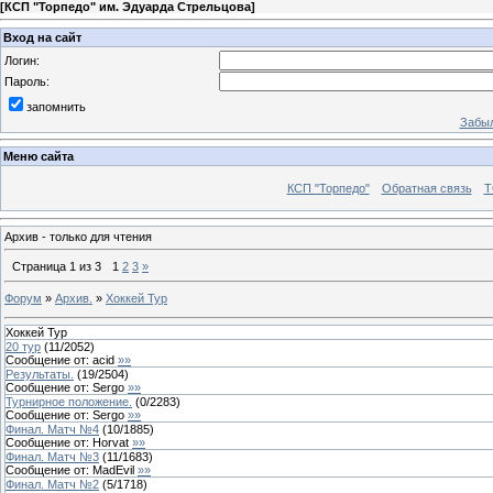
[
КСП "Торпедо" им. Эдуарда Стрельцова
]
Вход на сайт
Логин:
Пароль:
запомнить
Забыл
Меню сайта
КСП "Торпедо"
Обратная связь
Т
Архив - только для чтения
Страница
1
из
3
1
2
3
»
Форум
»
Архив.
»
Хоккей Тур
Хоккей Тур
20 тур
(
11
/
2052
)
Сообщение от:
acid
»»
Результаты.
(
19
/
2504
)
Сообщение от:
Sergo
»»
Турнирное положение.
(
0
/
2283
)
Сообщение от:
Sergo
»»
Финал. Матч №4
(
10
/
1885
)
Сообщение от:
Horvat
»»
Финал. Матч №3
(
11
/
1683
)
Сообщение от:
MadEvil
»»
Финал. Матч №2
(
5
/
1718
)