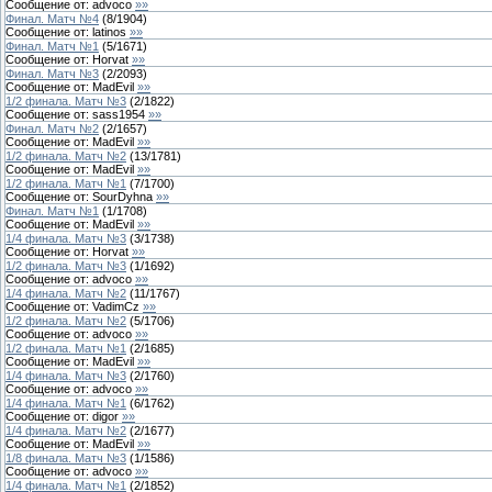
Сообщение от:
advoco
»»
Финал. Матч №4
(
8
/
1904
)
Сообщение от:
latinos
»»
Финал. Матч №1
(
5
/
1671
)
Сообщение от:
Horvat
»»
Финал. Матч №3
(
2
/
2093
)
Сообщение от:
MadEvil
»»
1/2 финала. Матч №3
(
2
/
1822
)
Сообщение от:
sass1954
»»
Финал. Матч №2
(
2
/
1657
)
Сообщение от:
MadEvil
»»
1/2 финала. Матч №2
(
13
/
1781
)
Сообщение от:
MadEvil
»»
1/2 финала. Матч №1
(
7
/
1700
)
Сообщение от:
SourDyhna
»»
Финал. Матч №1
(
1
/
1708
)
Сообщение от:
MadEvil
»»
1/4 финала. Матч №3
(
3
/
1738
)
Сообщение от:
Horvat
»»
1/2 финала. Матч №3
(
1
/
1692
)
Сообщение от:
advoco
»»
1/4 финала. Матч №2
(
11
/
1767
)
Сообщение от:
VadimCz
»»
1/2 финала. Матч №2
(
5
/
1706
)
Сообщение от:
advoco
»»
1/2 финала. Матч №1
(
2
/
1685
)
Сообщение от:
MadEvil
»»
1/4 финала. Матч №3
(
2
/
1760
)
Сообщение от:
advoco
»»
1/4 финала. Матч №1
(
6
/
1762
)
Сообщение от:
digor
»»
1/4 финала. Матч №2
(
2
/
1677
)
Сообщение от:
MadEvil
»»
1/8 финала. Матч №3
(
1
/
1586
)
Сообщение от:
advoco
»»
1/4 финала. Матч №1
(
2
/
1852
)