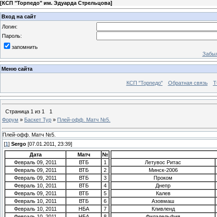
[
КСП "Торпедо" им. Эдуарда Стрельцова
]
Вход на сайт
Логин:
Пароль:
запомнить
Забыл
Меню сайта
КСП "Торпедо"
Обратная связь
Т
Страница
1
из
1
1
Форум
»
Баскет Тур
»
Плей-офф. Матч №5.
Плей-офф. Матч №5.
[
1
]
Sergo
[07.01.2011, 23:39]
Дата
Матч
№
Февраль 09, 2011
ВТБ
1
Летувос Ритас
Февраль 09, 2011
ВТБ
2
Минск-2006
Февраль 09, 2011
ВТБ
3
Проком
Февраль 10, 2011
ВТБ
4
Днепр
Февраль 09, 2011
ВТБ
5
Калев
Февраль 10, 2011
ВТБ
6
Азовмаш
Февраль 10, 2011
НБА
7
Кливленд
Февраль 10, 2011
НБА
8
Филадельфия