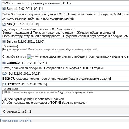
SkVaL
становится третьим участником ТОП 5.
[
6
]
Sergo
[11.02.2011, 09:41]
Sol
и
Sergan
последними выходят в ТОП 5. Нужно отметить, что Sergan и SkVaL выиг
лучшую разницу забитых и пропущенных мячей.
[
7
]
run
[11.02.2011, 11:19]
Да, обидно. Расслабился после 2:0. Сам виноват.
Sergan-поздравляю! Показал характер, не сдался! Жедаю победы в финале!
Организатору отдельная благодарность! С удовольствием поучаствую в следующем 
[
8
]
Sergan
[11.02.2011, 12:03]
Quote
(
run
)
Sergan-поздравляю! Показал характер, не сдался! Жедаю победы в финале!
Спасибо за игру
вчера даже не думал о победе утром удивился увидив что в
[
9
]
VadimCz
[11.02.2011, 12:51]
SkVal, спасибо за поединок! Поздравляю с выходом в ТОП-5! Удачи!
[
10
]
Sol
[11.02.2011, 14:29]
ESI2607
, классная серия - все очень упорно! Удачи в следующем сезоне!
[
11
]
ESI2607
[11.02.2011, 20:55]
Quote
(
Sol
)
ESI2607, классная серия - все очень упорно! Удачи в следующем сезоне!
Да,
Sol
, чуточку мне не повезло. Спасибо!
А тебя поздравляю с выходом в ТОП-5! Удачи в финале!
Страница
1
из
1
1
Полная версия сайта