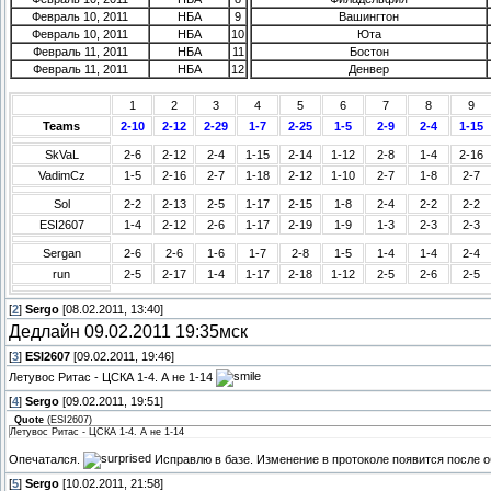
Февраль 10, 2011
НБА
9
Вашингтон
Февраль 10, 2011
НБА
10
Юта
Февраль 11, 2011
НБА
11
Бостон
Февраль 11, 2011
НБА
12
Денвер
Play-off - 5
1
2
3
4
5
6
7
8
9
Teams
2-10
2-12
2-29
1-7
2-25
1-5
2-9
2-4
1-15
SkVaL
2-6
2-12
2-4
1-15
2-14
1-12
2-8
1-4
2-16
VadimCz
1-5
2-16
2-7
1-18
2-12
1-10
2-7
1-8
2-7
Sol
2-2
2-13
2-5
1-17
2-15
1-8
2-4
2-2
2-2
ESI2607
1-4
2-12
2-6
1-17
2-19
1-9
1-3
2-3
2-3
Sergan
2-6
2-6
1-6
1-7
2-8
1-5
1-4
1-4
2-4
run
2-5
2-17
1-4
1-17
2-18
1-12
2-5
2-6
2-5
[
2
]
Sergo
[08.02.2011, 13:40]
Дедлайн 09.02.2011 19:35мск
[
3
]
ESI2607
[09.02.2011, 19:46]
Летувос Ритас - ЦСКА 1-4. А не 1-14
[
4
]
Sergo
[09.02.2011, 19:51]
Quote
(
ESI2607
)
Летувос Ритас - ЦСКА 1-4. А не 1-14
Опечатался.
Исправлю в базе. Изменение в протоколе появится после о
[
5
]
Sergo
[10.02.2011, 21:58]